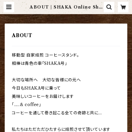
ABOUT | SHAKA Online Sho
p
ABOUT
移動型 自家焙煎 コーヒースタンド。
相棒は青色の車「SHAKA号」
大切な場所へ 大切な皆様にの元へ
​今日もSHAKA号に乗って
美味しいコーヒーをお届けします
「.....& coffee」
コーヒーを通して巻き起こる全ての奇跡と共に…
私たちはただただひたすらに焙煎させて頂いています