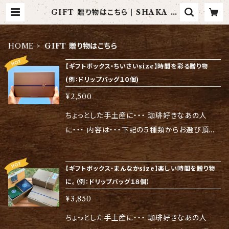
GIFT 贈り物はこちら | SHAKA O
nline Shop
HOME
GIFT 贈り物はこちら
【ギフトボックス・ちいさいsize】時間を彩る贈り物
(例：ドリップバッグ１０個)
¥2,500
ちょっとした手土産に・・・ 珈琲好きなあの人
に・・・ 内容は・・・下記の５種類からお選び頂け
ます。 ♠️盛りだくさんギフト ドリップバッグ3
個/コーヒーバッグ3個/水出しバッグ3個 ♠️ド
【ギフトボックス・まんなかsize】楽しい時間を贈り物
リップバッグ１０個入り ♠️コーヒーバッグ１０
に。（例：ドリップバッグ１８個）
個入り ♠️ドリップバッグ５個・コーヒーバッグ
¥3,850
５個入り詰め合わせ （珈琲は好きだけど簡単に
淹れたいという方に） ※ドリップバッグとは、カッ
ちょっとした手土産に・・・ 珈琲好きなあの人