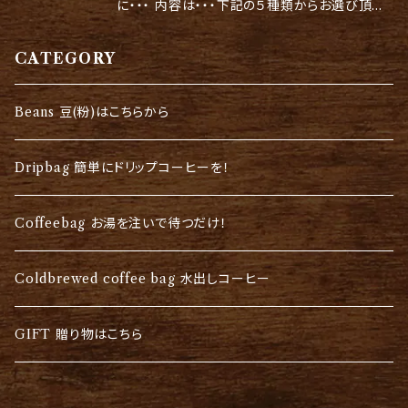
プにセットししてお湯を注ぐだけでお家で本格的
に・・・ 内容は・・・下記の５種類からお選び頂け
な美味しいコーヒーを淹れることが出来ます。
ます。 ♠️盛りだくさんギフト ドリップバッグ６
（クリアでスッキリとした味わい。 ※コーヒーバ
個/コーヒーバッグ６個/水出しバッグ４個 ♠️
CATEGORY
ッグとは、紅茶のティーバッグのコーヒーバージ
ドリップバッグ１８個入り ♠️コーヒーバッグ１
ョン。お湯に浸し、漬け込んだ状態で抽出してい
８個入り ♠️ドリップバッグ１２個・コーヒーバ
Beans 豆(粉)はこちらから
きます。 ※どちらも焙煎してすぐの新鮮な豆で作
ッグ６個入り詰め合わせ （珈琲は好きだけど簡
りますので香りも豊かです。 ♠️コーヒー豆SH
単に淹れたいという方に） ※ドリップバッグと
Dripbag 簡単にドリップコーヒーを！
AKAオリジナルブレンド２種１５０g×２ 私たち
は、カップにセットししてお湯を注ぐだけでお家
のオリジナルブレンド２種類が１５０gずつ入った
で本格的な美味しいコーヒーを淹れることが出
Coffeebag お湯を注いで待つだけ！
ギフトです。 （ブレンド：Newday & Golden
来ます。（クリアでスッキリとした味わい。 ※コー
afternoon) お家で珈琲を淹れている方にオ
ヒーバッグとは、紅茶のティーバッグのコーヒー
Coldbrewed coffee bag 水出しコーヒー
ススメです！（粉に挽いてご用意することも出来
バージョン。お湯に浸し、漬け込んだ状態で抽出
ます） みなさんの想いがギフトに乗ってお届け
していきます。 ※どちらも焙煎してすぐの新鮮な
出来ますように・・・ ※ラッピング料込みの価格
GIFT 贈り物はこちら
豆で作りますので香りも豊かです。 ♠️コーヒ
となります。 尚、ラッピングの仕様は写真と異な
ー豆SHAKAオリジナルブレンド３種 １５０g×３
る場合もございます。 ご了承ください。 ※お歳暮
私たちのオリジナルブレンド3種類が１５０gず