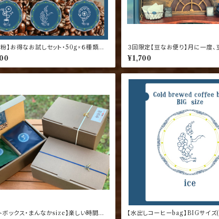
r粉】お得なお試しセット・50g×６種類の
３回限定【豆なお便り】月に一度、
ンド達
お届け！
700
¥1,700
トボックス・まんなかsize】楽しい時間を
【水出しコーヒーbag】BIGサイズ(