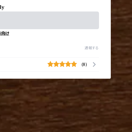
ly
方向け
通報する
(8)