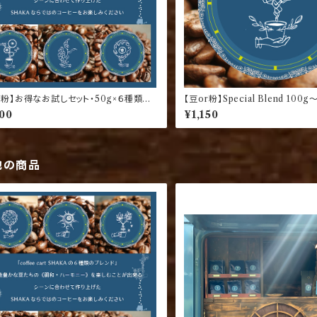
r粉】お得なお試しセット・50g×６種類の
【豆or粉】Special Blend 100g
ンド達
700
¥1,150
他の商品