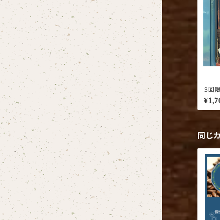
３回
お届け
¥1,7
同じ