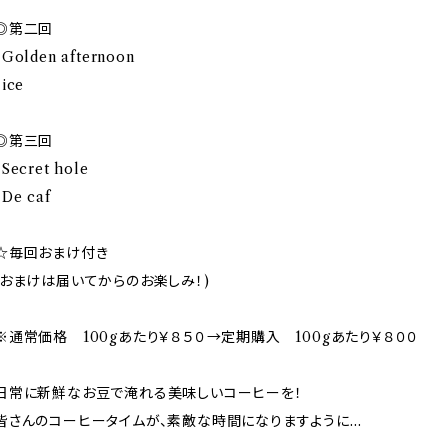
◎第二回
・Golden afternoon
・ice
◎第三回
・Secret hole
・De caf
☆毎回おまけ付き
(おまけは届いてからのお楽しみ！)
※通常価格 100gあたり￥８５０→定期購入 100gあたり￥８００
日常に新鮮なお豆で淹れる美味しいコーヒーを！
皆さんのコーヒータイムが、素敵な時間になりますように…