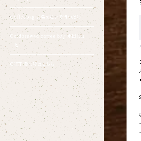
Coffeebag お湯を注いで待つだけ！
Coldbrewed coffee bag 水出しコ
ーヒー
GIFT 贈り物はこちら