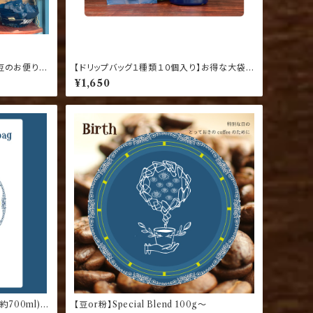
豆のお便りを
【ドリップバッグ１種類１０個入り】お得な大袋
★おうち時間の友達★
¥1,650
約700ml)
【豆or粉】Special Blend 100g〜