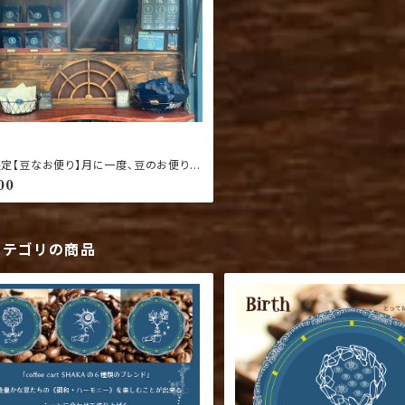
限定【豆なお便り】月に一度、豆のお便りを
！
00
カテゴリの商品