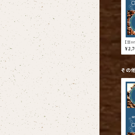
【豆o
ブレ
¥2,
その